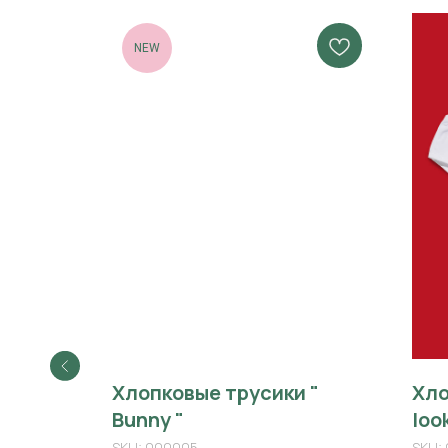
NEW
Хлопковые трусики "
Хло
Bunny "
loo
SKU:
000005
SKU: