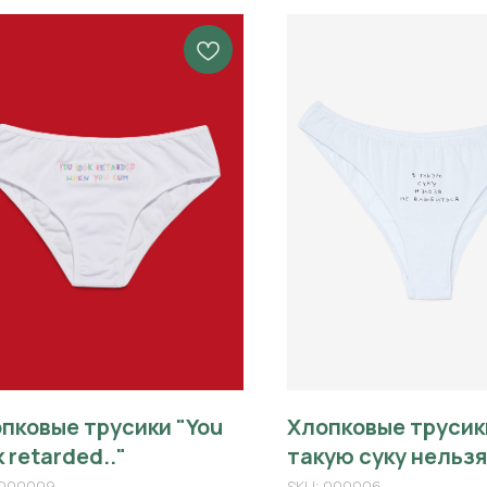
пковые трусики "You
Хлопковые трусики
k retarded.."
такую суку нельзя
влюбиться "
000009
SKU:
000006