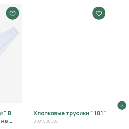
 " В
Хлопковые трусики " 101 "
Тр
 не
"А
SKU:
000005
SKU