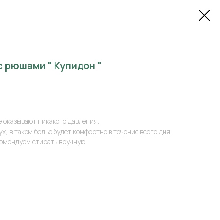
с рюшами " Купидон "
е оказывают никакого давления.
х, в таком белье будет комфортно в течение всего дня.
комендуем стирать вручную