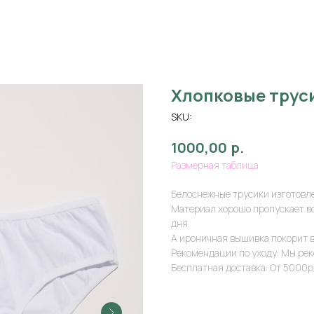
Хлопковые труси
SKU:
р.
1000,00
Размерная таблица
Белоснежные трусики изготовле
Материал хорошо пропускает воз
дня.
А ироничная вышивка покорит 
Рекомендации по уходу: Мы ре
Бесплатная доставка: От 5000р