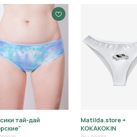
сики тай-дай
Matilda.store +
рские"
KOKAKOKIN
000029
SKU:
000001