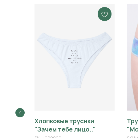
и
Хлопковые трусики
Тру
"Зачем тебе лицо.."
"Мо
SKU:
000002
SKU: