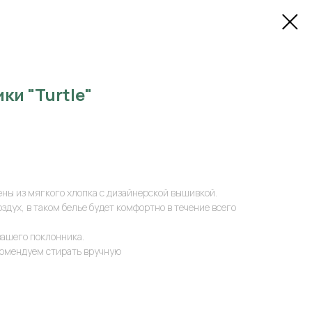
ки "Turtle"
ны из мягкого хлопка с дизайнерской вышивкой.
дух, в таком белье будет комфортно в течение всего
вашего поклонника.
комендуем стирать вручную